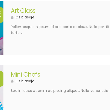
Art Class
8
Os blaedje
V
Pellentesque in ipsum id orci porta dapibus. Nulla portt
tortor…
Mini Chefs
5
Os blaedje
Sed in lacus ut enim adipiscing aliquet. Nulla venenatis. I