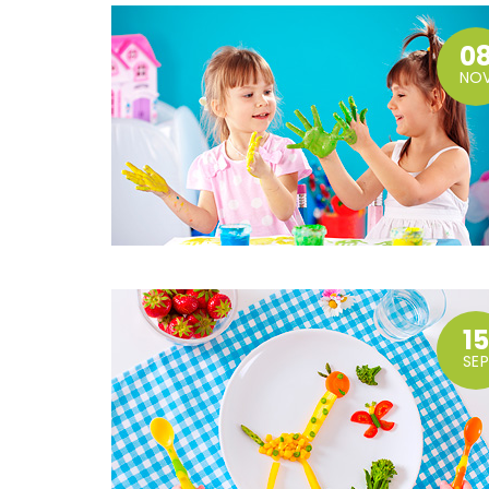
0
NO
1
SEP