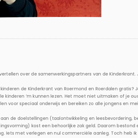
e vertellen over de samenwerkingspartners van de Kinderkrant. J
e kinderen de Kinderkrant van Roermond en Roerdalen gratis? Ja
álle kinderen ‘m kunnen lezen. Het moet niet uitmaken of je oud
len voor speciaal onderwijs en bereiken zo alle jongens en mei
aan de doelstellingen (taalontwikkeling en leesbevordering, b
svorming) kost een behoorlijke zak geld. Daarom bestond ee
ing. Iets met verlegen en nul commerciële aanleg. Toch heb ik 