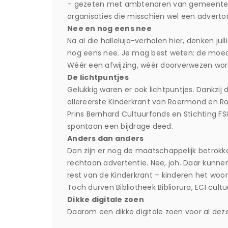
– gezeten met ambtenaren van gemeenten 
organisaties die misschien wel een advertor
Nee en nog eens nee
Na al die halleluja-verhalen hier, denken ju
nog eens nee. Je mag best weten: de moed i
Wéér een afwijzing, wéér doorverwezen wor
De lichtpuntjes
Gelukkig waren er ook lichtpuntjes. Dankzij
allereerste Kinderkrant van Roermond en R
Prins Bernhard Cultuurfonds en Stichting F
spontaan een bijdrage deed.
Anders dan anders
Dan zijn er nog de maatschappelijk betrokk
rechtaan advertentie. Nee, joh. Daar kunnen
rest van de Kinderkrant – kinderen het woor
Toch durven Bibliotheek Bibliorura, ECI cul
Dikke digitale zoen
Daarom een dikke digitale zoen voor al deze 