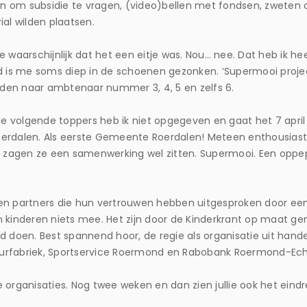
om subsidie te vragen, (video)bellen met fondsen, zweten
ial wilden plaatsen.
llie waarschijnlijk dat het een eitje was. Nou… nee. Dat heb ik 
s me soms diep in de schoenen gezonken. ‘Supermooi project, 
den naar ambtenaar nummer 3, 4, 5 en zelfs 6.
 de volgende toppers heb ik niet opgegeven en gaat het 7 apri
oerdalen. Als eerste Gemeente Roerdalen! Meteen enthousias
SI zagen ze een samenwerking wel zitten. Supermooi. Een oppe
en partners die hun vertrouwen hebben uitgesproken door een
 kinderen niets mee. Het zijn door de Kinderkrant op maat gem
d doen. Best spannend hoor, de regie als organisatie uit hand
tuurfabriek, Sportservice Roermond en Rabobank Roermond-Echt 
organisaties. Nog twee weken en dan zien jullie ook het eindre