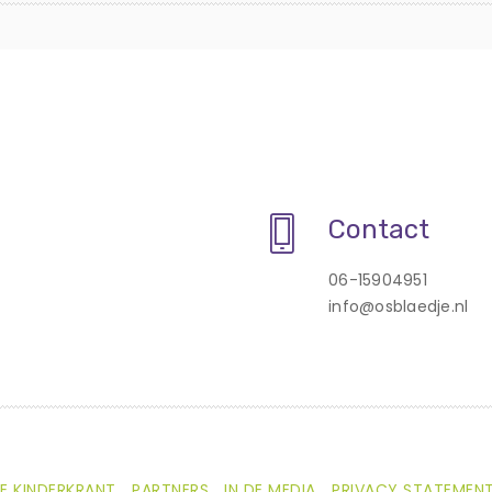
Contact
06-15904951
info@osblaedje.nl
E KINDERKRANT
PARTNERS
IN DE MEDIA
PRIVACY STATEMEN