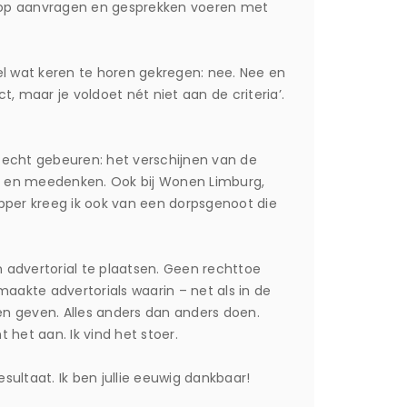
 op aanvragen en gesprekken voeren met
heel wat keren te horen gekregen: nee. Nee en
maar je voldoet nét niet aan de criteria’.
l echt gebeuren: het verschijnen van de
t en meedenken. Ook bij Wonen Limburg,
pper kreeg ik ook van een dorpsgenoot die
 advertorial te plaatsen. Geen rechttoe
aakte advertorials waarin – net als in de
en geven. Alles anders dan anders doen.
het aan. Ik vind het stoer.
sultaat. Ik ben jullie eeuwig dankbaar!