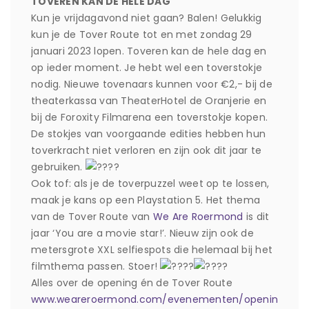
TOVEREN KAN DE HELE DAG
Kun je vrijdagavond niet gaan? Balen! Gelukkig
kun je de Tover Route tot en met zondag 29
januari 2023 lopen. Toveren kan de hele dag en
op ieder moment. Je hebt wel een toverstokje
nodig. Nieuwe tovenaars kunnen voor €2,- bij de
theaterkassa van TheaterHotel de Oranjerie en
bij de Foroxity Filmarena een toverstokje kopen.
De stokjes van voorgaande edities hebben hun
toverkracht niet verloren en zijn ook dit jaar te
gebruiken.
Ook tof: als je de toverpuzzel weet op te lossen,
maak je kans op een Playstation 5. Het thema
van de Tover Route van
We Are Roermond
is dit
jaar ‘You are a movie star!’. Nieuw zijn ook de
metersgrote XXL selfiespots die helemaal bij het
filmthema passen. Stoer!
Alles over de opening én de Tover Route
www.weareroermond.com/evenementen/openin